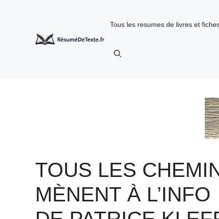
Aller
au
Tous les resumes de livres et fich
contenu
TOUS LES CHEMI
MÈNENT À L’INFO
DE PATRICE KLEFF