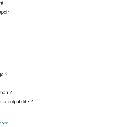
nt
spoir
go ?
oman ?
la culpabilité ?
alyse