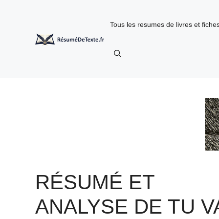
Aller
au
Tous les resumes de livres et fich
contenu
RÉSUMÉ ET
ANALYSE DE TU V